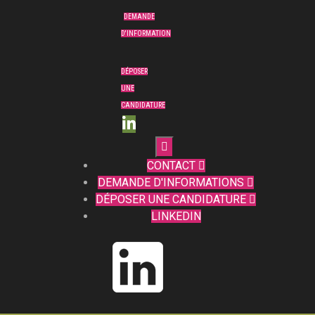
DEMANDE
D'INFORMATION
DÉPOSER
UNE
CANDIDATURE

CONTACT

DEMANDE D'INFORMATIONS

DÉPOSER UNE CANDIDATURE

LINKEDIN